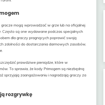
 broni.
Primogem
e gracze mogą wprowadzać w grze lub na oficjalnej
my. Często są one wydawane podczas specjalnych
asobem dla graczy pragnących poprawić swoją
ich zdolności do dostarczania darmowych zasobów,
e.
oszczędzić prawdziwe pieniądze, które w
mów. To sprawia, że kody Primogem są niezbędną
aż sprzyjają zaangażowaniu i nagradzają graczy za
ją rozgrywkę