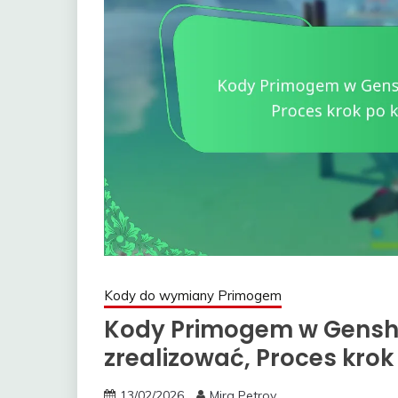
Kody do wymiany Primogem
Kody Primogem w Genshi
zrealizować, Proces kro
13/02/2026
Mira Petrov