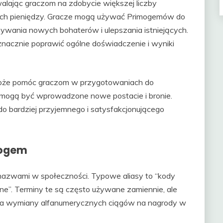
ając graczom na zdobycie większej liczby
ych pieniędzy. Gracze mogą używać Primogemów do
bywania nowych bohaterów i ulepszania istniejących.
acznie poprawić ogólne doświadczenie i wyniki
może pomóc graczom w przygotowaniach do
h mogą być wprowadzone nowe postacie i bronie.
o bardziej przyjemnego i satysfakcjonującego
mogem
nazwami w społeczności. Typowe aliasy to “kody
jne”. Terminy te są często używane zamiennie, ale
cia wymiany alfanumerycznych ciągów na nagrody w