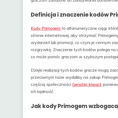
graczom zasobów do zdobywania bohaterów i
Definicja i znaczenie kodów 
Kody Primogem
to alfanumeryczne ciągi, któr
stronie internetowej, aby otrzymać Primoge
wydarzeń lub promocji, co czyni je cennym z
rozgrywkę. Znaczenie tych kodów polega na 
co może pomóc graczom w szybszym postępi
Dzięki realizacji tych kodów gracze mogą za
przeciwnym razie wydaliby na zakup Primoge
częścią społeczności
Genshin Impact
, poniew
ich lojalność.
Jak kody Primogem wzbogaca