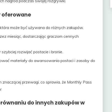
ych nagród podczas swojej rozgrywki.
y oferowane
 która może być używana do różnych zakupów.
przez miesiąc, dostarczając graczom cennych
ybciej rozwijać postacie i bronie.
mować materiały do awansowania postaci i zasoby do
m znaczącej przewagi, co sprawia, że Monthly Pass
y.
orównaniu do innych zakupów w