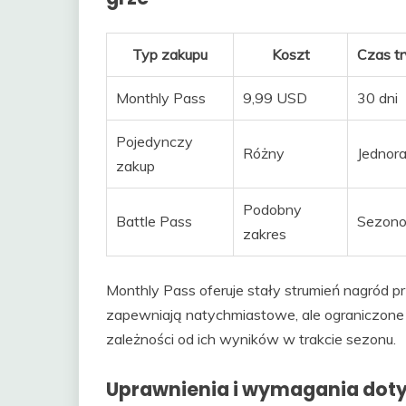
Typ zakupu
Koszt
Czas t
Monthly Pass
9,99 USD
30 dni
Pojedynczy
Różny
Jednor
zakup
Podobny
Battle Pass
Sezon
zakres
Monthly Pass oferuje stały strumień nagród 
zapewniają natychmiastowe, ale ograniczone k
zależności od ich wyników w trakcie sezonu.
Uprawnienia i wymagania dot