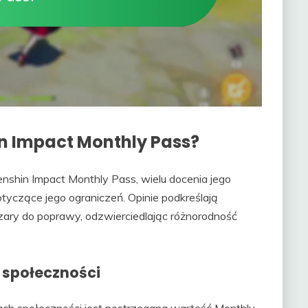
n Impact Monthly Pass?
shin Impact Monthly Pass, wielu docenia jego
tyczące jego ograniczeń. Opinie podkreślają
ary do poprawy, odzwierciedlając różnorodność
 społeczności
h społeczności jest postrzegana wartość Monthly